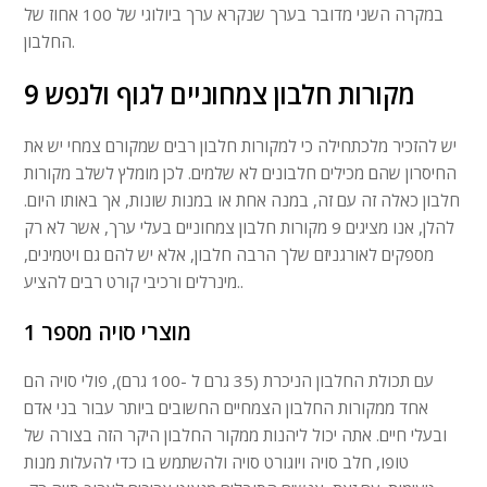
במקרה השני מדובר בערך שנקרא ערך ביולוגי של 100 אחוז של
החלבון.
9 מקורות חלבון צמחוניים לגוף ולנפש
יש להזכיר מלכתחילה כי למקורות חלבון רבים שמקורם צמחי יש את
החיסרון שהם מכילים חלבונים לא שלמים. לכן מומלץ לשלב מקורות
חלבון כאלה זה עם זה, במנה אחת או במנות שונות, אך באותו היום.
להלן, אנו מציגים 9 מקורות חלבון צמחוניים בעלי ערך, אשר לא רק
מספקים לאורגניזם שלך הרבה חלבון, אלא יש להם גם ויטמינים,
מינרלים ורכיבי קורט רבים להציע..
מוצרי סויה מספר 1
עם תכולת החלבון הניכרת (35 גרם ל -100 גרם), פולי סויה הם
אחד ממקורות החלבון הצמחיים החשובים ביותר עבור בני אדם
ובעלי חיים. אתה יכול ליהנות ממקור החלבון היקר הזה בצורה של
טופו, חלב סויה ויוגורט סויה ולהשתמש בו כדי להעלות מנות