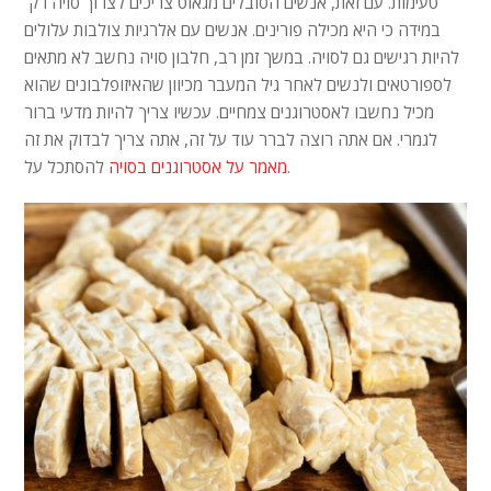
טעימות. עם זאת, אנשים הסובלים מגאוט צריכים לצרוך סויה רק ​​
במידה כי היא מכילה פורינים. אנשים עם אלרגיות צולבות עלולים
להיות רגישים גם לסויה. במשך זמן רב, חלבון סויה נחשב לא מתאים
לספורטאים ולנשים לאחר גיל המעבר מכיוון שהאיזופלבונים שהוא
מכיל נחשבו לאסטרוגנים צמחיים. עכשיו צריך להיות מדעי ברור
לגמרי. אם אתה רוצה לברר עוד על זה, אתה צריך לבדוק את זה
להסתכל על.
מאמר על אסטרוגנים בסויה