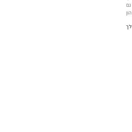
גם
לך