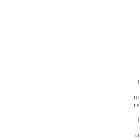
גם
תר