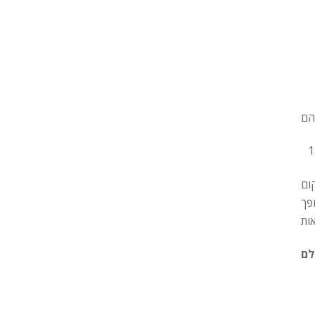
ום
פך
לם