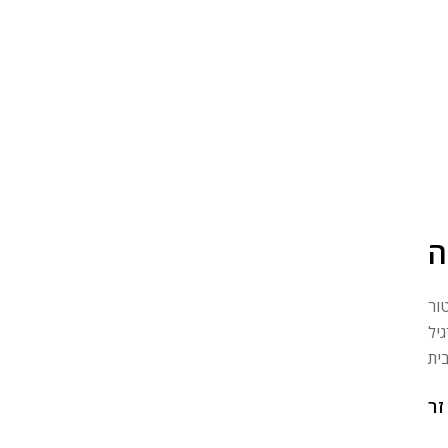
ה
ור
יל
זר