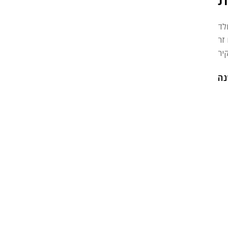
לד
זר
נה