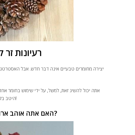
רעיונות זר 
יצירה מחומרים טבעיים אינה דבר חדש. אבל האסטרטגיות 
אתה יכול להשיג זאת, למשל, על ידי שימוש בחומר אחד 
היטב בקונספט קישוט כזה. אגב, אתה יכול להכין זר דלת בעצמך מבלוטים. זה די קל!
האם אתה אוהב ארומתרפיה? מה דעתך על זר דלת עשוי תפוזים וקינמון?