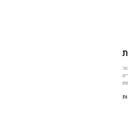
ת
ור
ים
ות