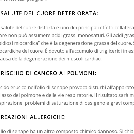
. SALUTE DEL CUORE DETERIORATA:
 salute del cuore distorta è uno dei principali effetti collateral
ore non può assumere acidi grassi monosaturi. Gli acidi grass
ipidiosi miocardica” che è la degenerazione grassa del cuore. S
ocardiche del cuore. È dovuto all’accumulo di trigliceridi in es
causa della degenerazione dei muscoli cardiaci.
. RISCHIO DI CANCRO AI POLMONI:
acido erucico nell’olio di senape provoca disturbi all’appara
llasso del polmone e delle vie respiratorie. Il risultato sarà
spirazione, problemi di saturazione di ossigeno e gravi compl
. REAZIONI ALLERGICHE:
olio di senape ha un altro composto chimico dannoso. Si chiam