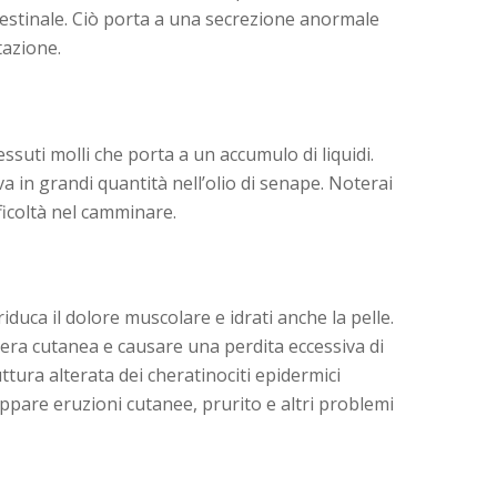
ntestinale. Ciò porta a una secrezione anormale
tazione.
ssuti molli che porta a un accumulo di liquidi.
a in grandi quantità nell’olio di senape. Noterai
icoltà nel camminare.
riduca il dolore muscolare e idrati anche la pelle.
iera cutanea e causare una perdita eccessiva di
tura alterata dei cheratinociti epidermici
uppare eruzioni cutanee, prurito e altri problemi