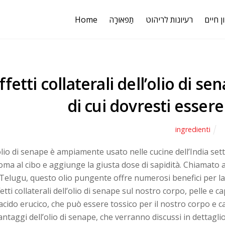
Home
תַפאוּרָה
רעיונות לריהוט
ן חיים
ffetti collaterali dell’olio di s
di cui dovresti esser
ingredienti
olio di senape è ampiamente usato nelle cucine dell’India set
oma al cibo e aggiunge la giusta dose di sapidità. Chiamato 
 Telugu, questo olio pungente offre numerosi benefici per la
fetti collaterali dell’olio di senape sul nostro corpo, pelle e c
 acido erucico, che può essere tossico per il nostro corpo e c
antaggi dell’olio di senape, che verranno discussi in dettaglio