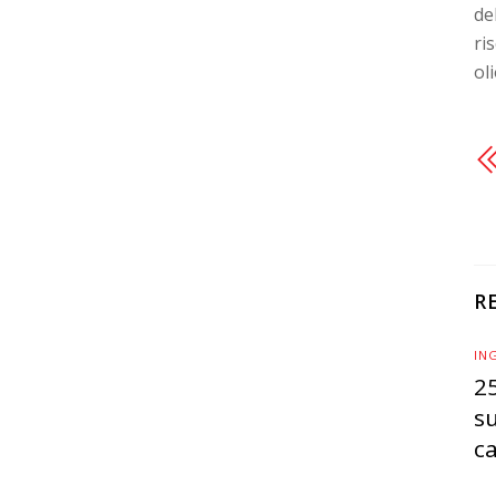
de
ri
ol
R
IN
25
su
ca