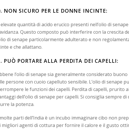
0. NON SICURO PER LE DONNE INCINTE:
 elevate quantità di acido erucico presenti nell’olio di sena
avidanza. Questo composto può interferire con la crescita del 
olio di senape particolarmente adulterato e non regolamen
cinte e che allattano.
1. PUÒ PORTARE ALLA PERDITA DEI CAPELLI:
bbene l’olio di senape sia generalmente considerato buono pe
lle persone con cuoio capelluto sensibile. L’olio di senape può
terrompere le funzioni dei capelli. Perdita di capelli, prurito
antaggi dell’olio di senape per capelli. Si consiglia sempre di d
durre la potenza.
 molte parti dell’India è un incubo immaginare cibo non prep
i migliori agenti di cottura per fornire il calore e il gusto ottim