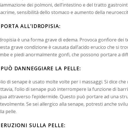
fiammazione dei polmoni, dell’intestino e del tratto gastroi
 lacrime, sensibilità dello stomaco e aumento della neuroecci
. PORTA ALL’IDROPISIA:
idropisia è una forma grave di edema. Provoca gonfiore dei te
esta grave condizione è causata dall’acido erucico che si trov
mbe e piedi anormalmente gonfi, che possono portare a diff
. PUÒ DANNEGGIARE LA PELLE:
olio di senape è usato molte volte per i massaggi. Si dice che 
ttavia, l’olio di senape può interrompere la funzione di barr
qua attraverso l’epidermide. Questo può portare ad una strut
tevolmente. Se sei allergico alla senape, potresti anche svil
la pelle.
. ERUZIONI SULLA PELLE: