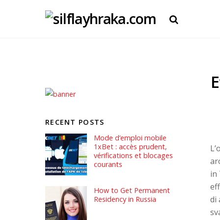
E
RECENT POSTS
Mode d’emploi mobile
1xBet : accès prudent,
L’
vérifications et blocages
ar
courants
in
ef
How to Get Permanent
di
Residency in Russia
sv