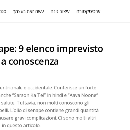
ארכיטקטורה
עיצוב גינה
עשה זאת בעצמך
סגנו
enape: 9 elenco imprevisto
e a conoscenza
tentrionale e occidentale. Conferisce un forte
anche “Sarson Ka Tel” in hindi e “Aava Noone”
 salute. Tuttavia, non molti conoscono gli
apelli. L’olio di senape contiene grandi quantità
ausare gravi complicazioni. Ci sono molti altri
 in questo articolo.