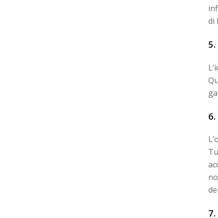
in
di
5
L’
Qu
ga
6
L’
Tu
ac
no
del
7