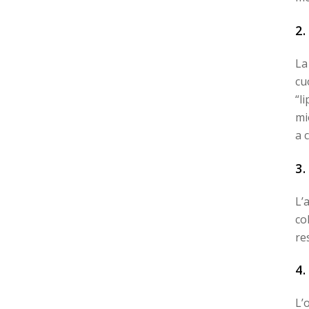
2
La
cu
“l
mi
a 
3
L’
co
re
4
L’