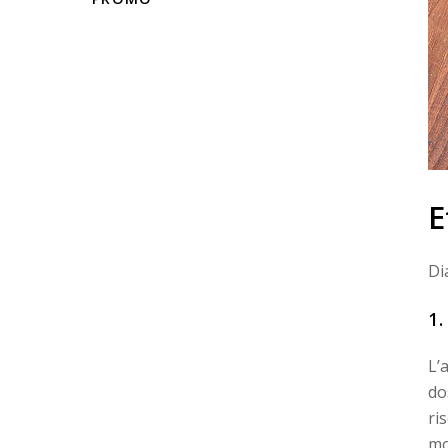
E
Di
1
L’
do
ri
mo