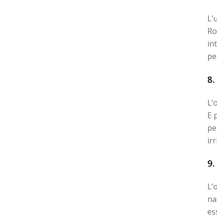
L’
Ro
in
pe
8
L’
E 
pe
ir
9.
L’
na
es