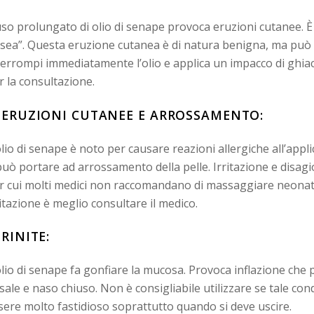
uso prolungato di olio di senape provoca eruzioni cutanee. È s
sea”. Questa eruzione cutanea è di natura benigna, ma può c
terrompi immediatamente l’olio e applica un impacco di ghiacc
r la consultazione.
. ERUZIONI CUTANEE E ARROSSAMENTO:
olio di senape è noto per causare reazioni allergiche all’ap
può portare ad arrossamento della pelle. Irritazione e disagi
r cui molti medici non raccomandano di massaggiare neonati 
ritazione è meglio consultare il medico.
 RINITE:
olio di senape fa gonfiare la mucosa. Provoca inflazione che
sale e naso chiuso. Non è consigliabile utilizzare se tale con
sere molto fastidioso soprattutto quando si deve uscire.