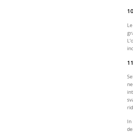
1
Le
gr
L’
in
1
Se
ne
in
sv
ri
In
de