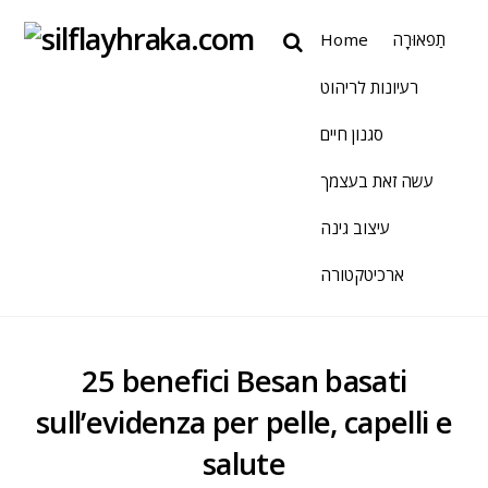
Home
תַפאוּרָה
רעיונות לריהוט
סגנון חיים
עשה זאת בעצמך
עיצוב גינה
ארכיטקטורה
25 benefici Besan basati
sull’evidenza per pelle, capelli e
salute