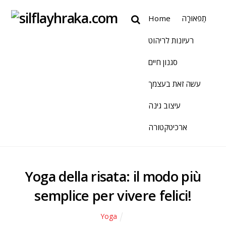
Home
תַפאוּרָה
רעיונות לריהוט
סגנון חיים
עשה זאת בעצמך
עיצוב גינה
ארכיטקטורה
Yoga della risata: il modo più
semplice per vivere felici!
Yoga