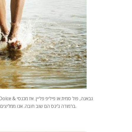
ברמודה ג’ינס הם שוב חובה. אנו ממליצים על הדגם הקז’ואל ממינימום או זה מבית הוליסטר שנראה מחוספס ומשוחרר.