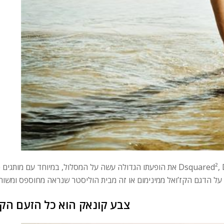
את הופעתו הגדולה עשה על המסלול, במיוחד עם מותגים כמו Dsquared², Dolce & גבאנה, פול סמית או פיליפ פליין. אז 
צבע קונאק הוא כל הזעם הקי