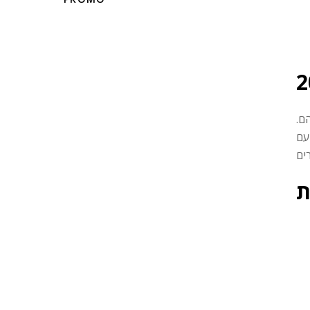
ם.
עם
ת