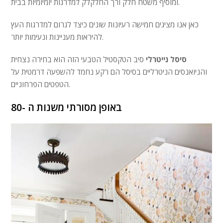
ומוסיף משטח חלק ורך החלקלק למדרגות יומיומיות בבית.
כאן אנו מציגים חמישה רעיונות שונים כיצד לגרום למדרגות העץ
להיראות מעניינות ונעימות יותר.
סיסל נייטרלי
סיב הטקסטיל הטבעי הזה הוא בחירה נצחית
והניואנסים הניטרליים בסיסל הם רקע נחמד להשפעה דרמטית על
הטפטים הפרחוניים.
באופן מסורתי משנות ה -80