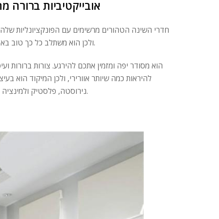
אובייקטיביות ברורה מ
חדרי השינה הטהורים מרשימים עם הפונקציונליות שלהם. 
ולכן הוא משתלב כל כך טוב באזור השינה. עיצוב פנים לא בולט ויותר מרחב אופייניים לחדר השינה המודרני.
הוא מסודר יפה ומזמין אתכם להירגע. צורות ברורות ו
להיראות כמה שיותר אוורירי, ולכן המיקוד הוא בעי
נירוסטה, פלסטיק ולמינציה מתאימים היטב לעיצוב אזור שינה מודרני. שטיח רך תורם לחמימות המכובדת.