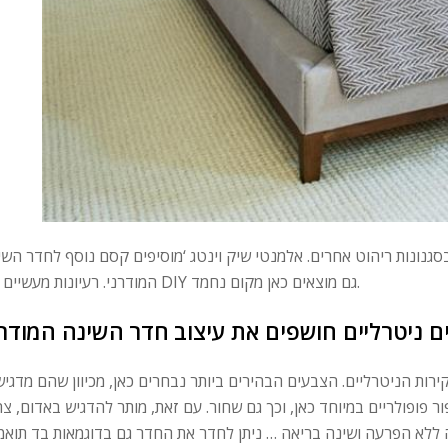
גנונות ריהוט אחרים. אלמנטי שיק וינטג ‘מוסיפים קסם נוסף לחדר השי
המודרני. רעיונות מעשיים של DIY גם מוצאים כאן מקום נחמד.
ם ניטרליים חושפים את עיצוב חדר השינה המודרנ
ירות הניטרליים. הצבעים הבהירים ביותר נבחרים כאן, מכיוון שהם מדגיש
ר פופולריים במיוחד כאן, וכך גם שחור. עם זאת, מותר להדגיש באדום, צה
עה ללא הפרעה ושינה בריאה … ניתן לחדר את החדר גם בדוגמאות בד תואמו