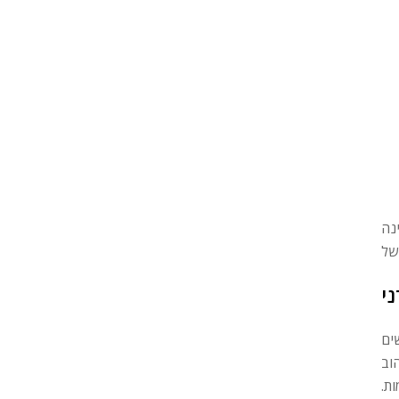
נה
י
ים
וב
ת.