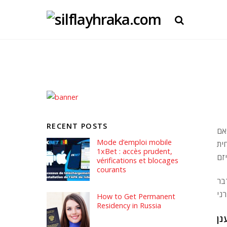
RECENT POSTS
אם
Mode d’emploi mobile
ית
1xBet : accès prudent,
vérifications et blocages
courants
בר
How to Get Permanent
Residency in Russia
נן