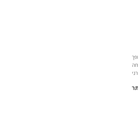
פך
חה
תר