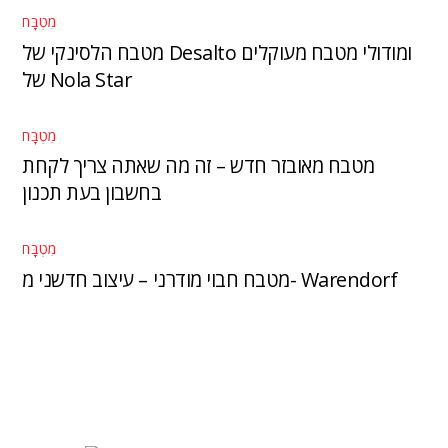
מִטְבָּח
מטבח הלסינקי של Desalto ומודולי מטבח מעוקלים
של Nola Star
מִטְבָּח
מטבח מאובזר חדש – זה מה שאתה צריך לקחת
בחשבון בעת ​​תכנון
מִטְבָּח
מטבח חבוי מודרני – עיצוב חדשני מ- Warendorf