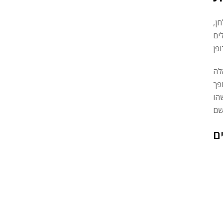
ן,
ים
לה
פך
הו
ם