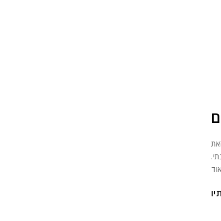
ם
את
י.
יו