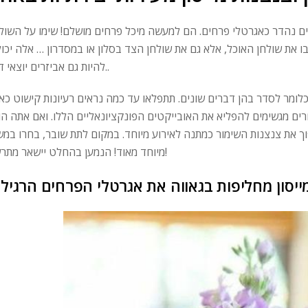
אים נהדר כאגרטלי פרחים. הם למעשה מיכל פרחים מושלם! שימו על השולח
 את שולחן האוכל, אלא גם את שולחן הצד בסלון או במסדרון … אלה יכול
להיות גם אביזרים יוצאי דופן..
ומר לסדר בהן דברים שונים. תתפלאו עד כמה נראים רעיונות קישוט כא
חרים מגשימים להפליא את האובייקטים הפונקציונאליים הללו. ואם אתה הו
וך את צנצנות השימור כמתנה לאירוע מיוחד. במקום לתת שובר, בחרו במש
מיוחד מאוד! הנמען בהחלט יישאר מתרשם!
ייסון מחליפות בגאווה את אגרטלי הפרחים הרגילי