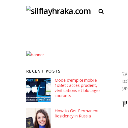
RECENT POSTS
על
Mode d’emploi mobile
כם
1xBet : accès prudent,
vérifications et blocages
courants
ן
How to Get Permanent
Residency in Russia