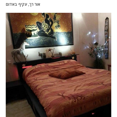
אור רך, עקיף באדום