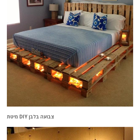
מיטת DIY צבועה בלבן