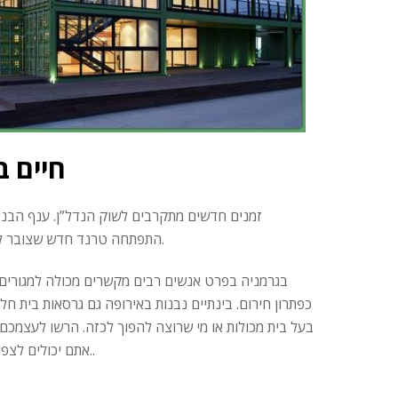
חיים ב
זמנים חדשים מתקרבים לשוק הנדל”ן. ענף הבנייה
התפתחה טרנד חדש שצובר לאט אבל בטוח אחיזה באירופה והופך להיות יותר ויותר פופולרי: בית המכולות.
בגרמניה בפרט אנשים רבים מקשרים מכולה למגורים ל
כפתרון חירום. בינתיים נבנות באירופה גם גרסאות בית חל
בעל בית מכולות או מי שרוצה להפוך לכזה. הרשו לעצמכם 
אתם יכולים לצפות מבית מכולות, כמו גם מה נדרש כדי להפוך מכולה פשוטה לים לבית מסוגנן..