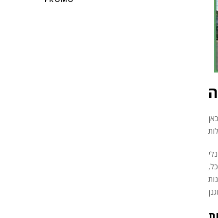
ה
אן
לי
ל,
ות
ת