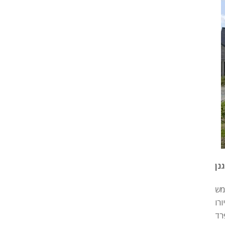
נן
מש