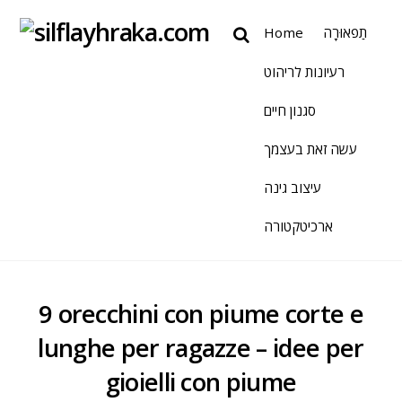
Home
תַפאוּרָה
רעיונות לריהוט
סגנון חיים
עשה זאת בעצמך
עיצוב גינה
ארכיטקטורה
9 orecchini con piume corte e
lunghe per ragazze – idee per
gioielli con piume