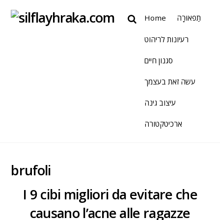
Home
תַפאוּרָה
רעיונות לריהוט
סגנון חיים
עשה זאת בעצמך
עיצוב גינה
ארכיטקטורה
brufoli
I 9 cibi migliori da evitare che
causano l’acne alle ragazze