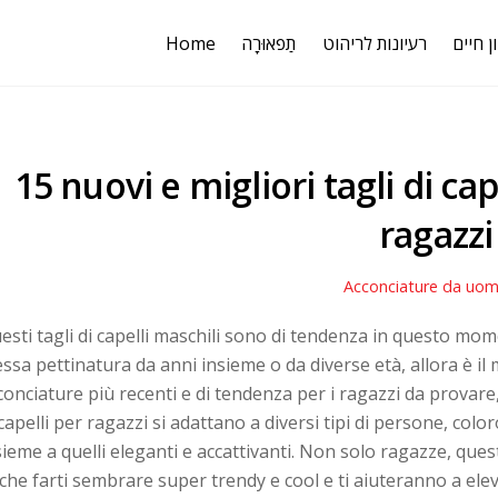
Home
תַפאוּרָה
רעיונות לריהוט
ן חיים
15 nuovi e migliori tagli di ca
ragazzi
Acconciature da uo
esti tagli di capelli maschili sono di tendenza in questo mo
essa pettinatura da anni insieme o da diverse età, allora è 
conciature più recenti e di tendenza per i ragazzi da provare,
 capelli per ragazzi si adattano a diversi tipi di persone, col
sieme a quelli eleganti e accattivanti. Non solo ragazze, qu
che farti sembrare super trendy e cool e ti aiuteranno a eleva