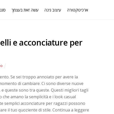
ארכיטקטורה
עיצוב גינה
עשה זאת בעצמך
סגנו
pelli e acconciature per
mo
mento. Se sei troppo annoiato per avere la
il momento di cambiare. Ci sono diverse nuove
 e queste sono tra queste. Questi migliori tagli
oro che amano la semplicità e i look casual
este semplici acconciature per ragazzi possono
re il tuo quoziente di stile. Continua a leggere