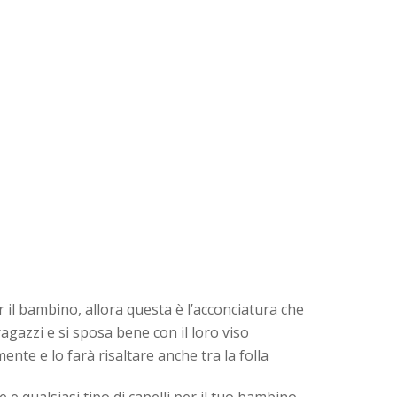
il bambino, allora questa è l’acconciatura che
agazzi e si sposa bene con il loro viso
ente e lo farà risaltare anche tra la folla
 e qualsiasi tipo di capelli per il tuo bambino.