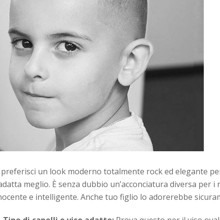
 preferisci un look moderno totalmente rock ed elegante per 
 adatta meglio. È senza dubbio un’acconciatura diversa per i r
nocente e intelligente. Anche tuo figlio lo adorerebbe sicuram
Tipo di capelli e viso adatto:
Prova questo per il viso ovale