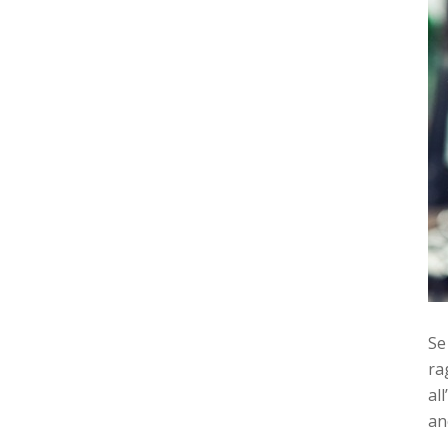
Se
ra
al
an