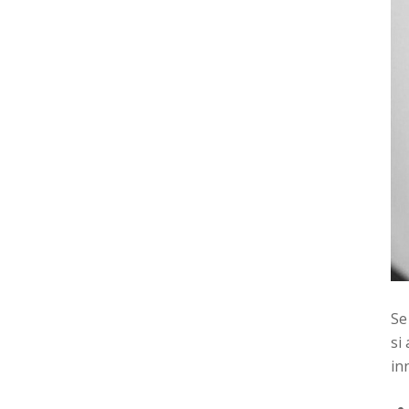
Se
si
in