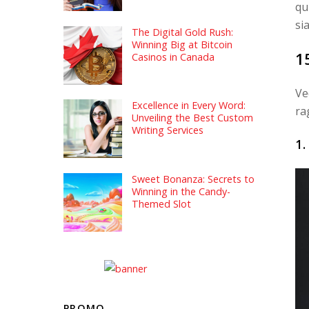
qu
si
The Digital Gold Rush:
Winning Big at Bitcoin
1
Casinos in Canada
Ve
Excellence in Every Word:
ra
Unveiling the Best Custom
Writing Services
1
Sweet Bonanza: Secrets to
Winning in the Candy-
Themed Slot
PROMO