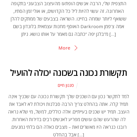
התצפית שלי, הרבה אנשים הופתעו מהעיצוב הצבעוני בתקופה
האחרונה. זה עשוי להיות ליל כל הקדושים, או אולי זמן הסתיו,
ששואף ליותר שמחה בחיינו. השראה בצבעים של ממתקים להלן
האוסף מחנות עצמאית בלונדון בשם Darkroom אמה צ’פמן
מ”בלגן יפה “כתבה גם מאמר על אותו נושא. ניתן […]
More
תקשורת נכונה בשכונה יכולה להועיל
סגנון חיים
למד לתקשר נכון עם השכנים שלך תקשורת נכונה עם שכניך אינה
תמיד קלה. אתה בהחלט צריך הרבה סבלנות ויכולת לא לאבד את
העצב. תמיד יש שכנים בעייתיים. אלה כוללים, למשל, מי שלא נראה
לה שהרעש שהם עושים מפריע לאנשים רבים בדירות האחרות.
רובנו כנראה היו מאשרים זאת – מצבים כאלה הם בלתי נמנעים.
אבל בהחלט […]