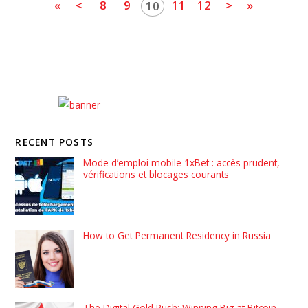
«
<
8
9
11
12
>
»
10
RECENT POSTS
Mode d’emploi mobile 1xBet : accès prudent,
vérifications et blocages courants
How to Get Permanent Residency in Russia
The Digital Gold Rush: Winning Big at Bitcoin